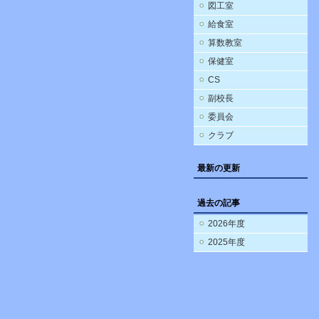
図工室
給食室
算数教室
保健室
CS
副校長
委員会
クラブ
最新の更新
過去の記事
2026年度
2025年度