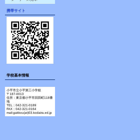
携帯サイト
学校基本情報
小平市立小平第三小学校
〒187-0013
住所：東京都小平市回田町118番
地
TEL：042-321-0189
FAX：042-321-0164
mail:gakkou(at)03.kodaira.ed.jp