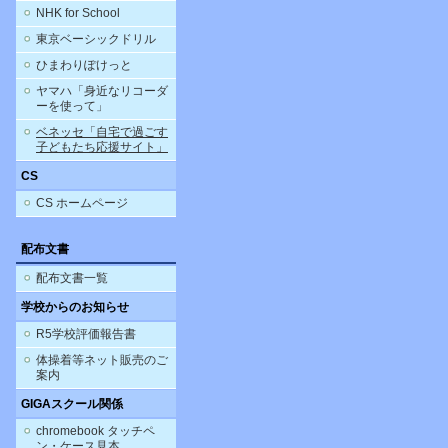
NHK for School
東京ベーシックドリル
ひまわりぽけっと
ヤマハ「身近なリコーダ
ーを使って」
ベネッセ「自宅で過ごす
子どもたち応援サイト」
CS
CS ホームページ
配布文書
配布文書一覧
学校からのお知らせ
R5学校評価報告書
体操着等ネット販売のご
案内
GIGAスクール関係
chromebook タッチペ
ン・ケース見本