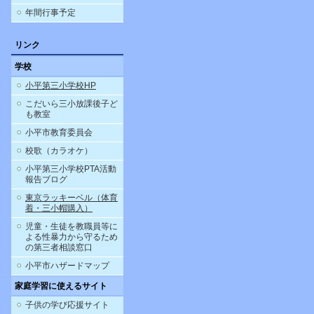
年間行事予定
リンク
学校
小平第三小学校HP
こだいら三小放課後子ど
も教室
小平市教育委員会
校歌（カラオケ）
小平第三小学校PTA活動
報告ブログ
東京ラッキーベル（体育
着・三小帽購入）
児童・生徒を教職員等に
よる性暴力から守るため
の第三者相談窓口
小平市ハザードマップ
家庭学習に使えるサイト
子供の学び応援サイト