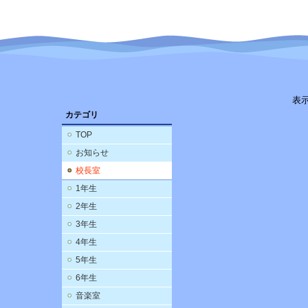
表
カテゴリ
TOP
お知らせ
校長室
1年生
2年生
3年生
4年生
5年生
6年生
音楽室