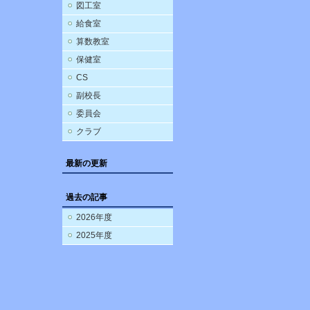
図工室
給食室
算数教室
保健室
CS
副校長
委員会
クラブ
最新の更新
過去の記事
2026年度
2025年度