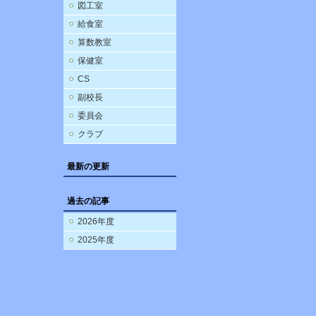
図工室
給食室
算数教室
保健室
CS
副校長
委員会
クラブ
最新の更新
過去の記事
2026年度
2025年度