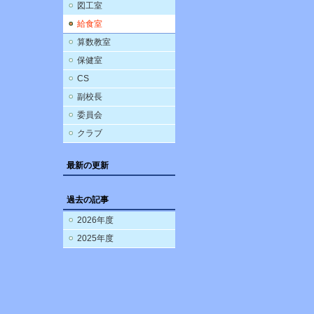
図工室
給食室
算数教室
保健室
CS
副校長
委員会
クラブ
最新の更新
過去の記事
2026年度
2025年度