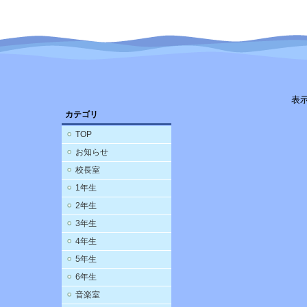
表
カテゴリ
TOP
お知らせ
校長室
1年生
2年生
3年生
4年生
5年生
6年生
音楽室