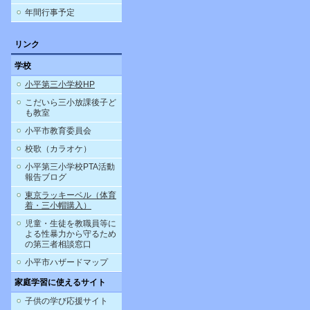
年間行事予定
リンク
学校
小平第三小学校HP
こだいら三小放課後子ど
も教室
小平市教育委員会
校歌（カラオケ）
小平第三小学校PTA活動
報告ブログ
東京ラッキーベル（体育
着・三小帽購入）
児童・生徒を教職員等に
よる性暴力から守るため
の第三者相談窓口
小平市ハザードマップ
家庭学習に使えるサイト
子供の学び応援サイト