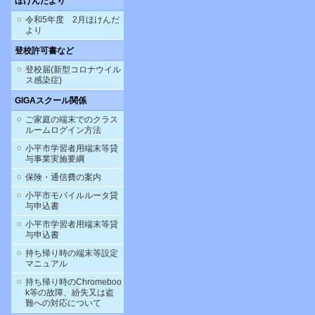
ほけんだより
令和5年度 2月ほけんだ
より
登校許可書など
登校届(新型コロナウイル
ス感染症)
GIGAスクール関係
ご家庭の端末でのクラス
ルームログイン方法
小平市学習者用端末等貸
与事業実施要綱
保険・通信費の案内
小平市モバイルルータ貸
与申込書
小平市学習者用端末等貸
与申込書
持ち帰り時の端末等設定
マニュアル
持ち帰り時のChromeboo
k等の故障、紛失又は盗
難への対応について