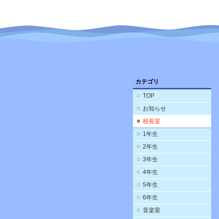
カテゴリ
TOP
お知らせ
校長室
1年生
2年生
3年生
4年生
5年生
6年生
音楽室