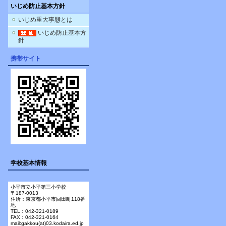
いじめ防止基本方針
いじめ重大事態とは
いじめ防止基本方
針
携帯サイト
学校基本情報
小平市立小平第三小学校
〒187-0013
住所：東京都小平市回田町118番
地
TEL：042-321-0189
FAX：042-321-0164
mail:gakkou(at)03.kodaira.ed.jp