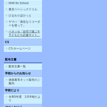
NHK for School
東京ベーシックドリル
ひまわりぽけっと
ヤマハ「身近なリコーダ
ーを使って」
ベネッセ「自宅で過ごす
子どもたち応援サイト」
CS
CS ホームページ
配布文書
配布文書一覧
学校からのお知らせ
体操着等ネット販売のご
案内
学校だより
令和5年度 2月学校だよ
り