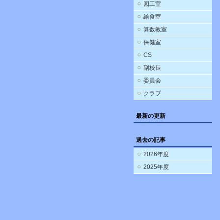
図工室
給食室
算数教室
保健室
CS
副校長
委員会
クラブ
最新の更新
過去の記事
2026年度
2025年度