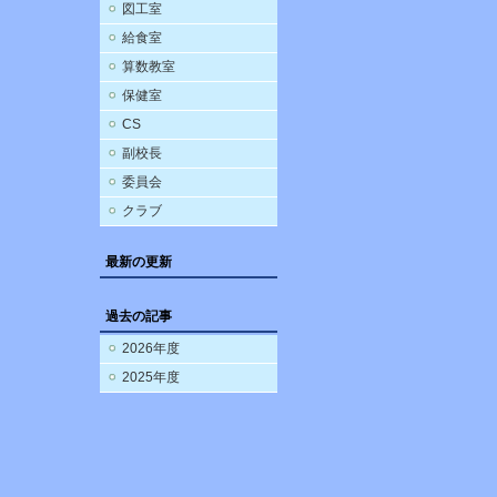
図工室
給食室
算数教室
保健室
CS
副校長
委員会
クラブ
最新の更新
過去の記事
2026年度
2025年度