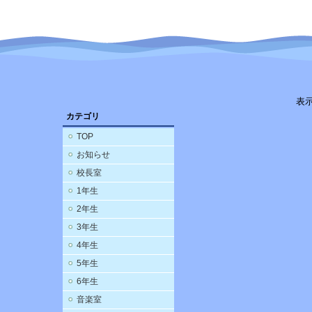
表
カテゴリ
TOP
お知らせ
校長室
1年生
2年生
3年生
4年生
5年生
6年生
音楽室