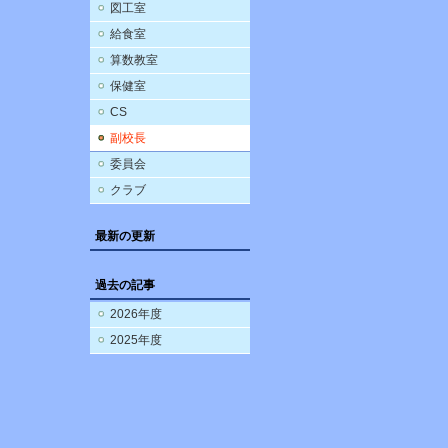
図工室
給食室
算数教室
保健室
CS
副校長
委員会
クラブ
最新の更新
過去の記事
2026年度
2025年度