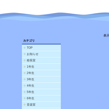
表
カテゴリ
TOP
お知らせ
校長室
1年生
2年生
3年生
4年生
5年生
6年生
音楽室