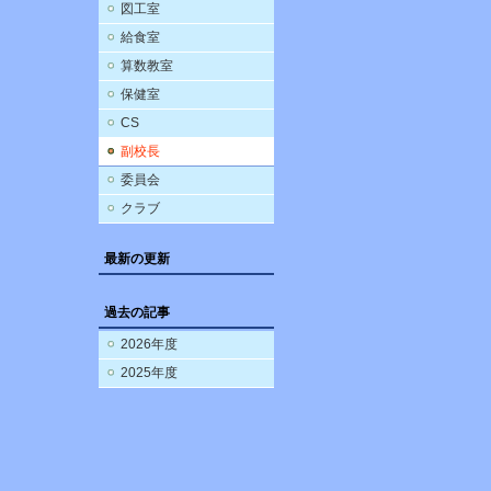
図工室
給食室
算数教室
保健室
CS
副校長
委員会
クラブ
最新の更新
過去の記事
2026年度
2025年度