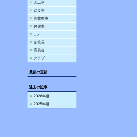
図工室
給食室
算数教室
保健室
CS
副校長
委員会
クラブ
最新の更新
過去の記事
2026年度
2025年度