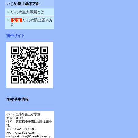
いじめ防止基本方針
いじめ重大事態とは
いじめ防止基本方
針
携帯サイト
学校基本情報
小平市立小平第三小学校
〒187-0013
住所：東京都小平市回田町118番
地
TEL：042-321-0189
FAX：042-321-0164
mail:gakkou(at)03.kodaira.ed.jp