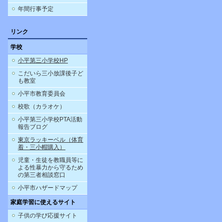
年間行事予定
リンク
学校
小平第三小学校HP
こだいら三小放課後子ど
も教室
小平市教育委員会
校歌（カラオケ）
小平第三小学校PTA活動
報告ブログ
東京ラッキーベル（体育
着・三小帽購入）
児童・生徒を教職員等に
よる性暴力から守るため
の第三者相談窓口
小平市ハザードマップ
家庭学習に使えるサイト
子供の学び応援サイト