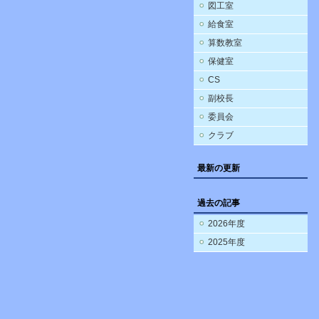
図工室
給食室
算数教室
保健室
CS
副校長
委員会
クラブ
最新の更新
過去の記事
2026年度
2025年度