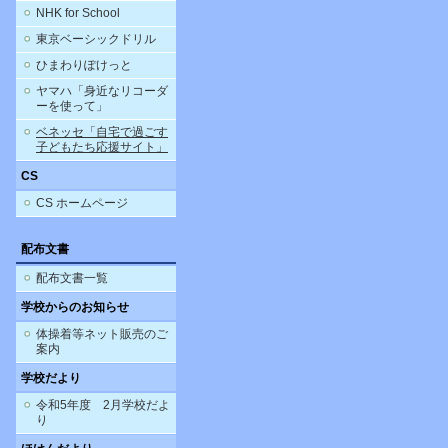
NHK for School
東京ベーシックドリル
ひまわりぽけっと
ヤマハ「身近なリコーダ
ーを使って」
ベネッセ「自宅で過ごす
子どもたち応援サイト」
CS
CS ホームページ
配布文書
配布文書一覧
学校からのお知らせ
体操着等ネット販売のご
案内
学校だより
令和5年度 2月学校だよ
り