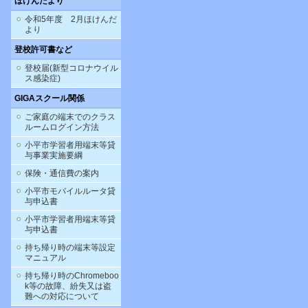
ほけんだより
令和5年度 2月ほけんだ
より
登校許可書など
登校届(新型コロナウイル
ス感染症)
GIGAスクール関係
ご家庭の端末でのクラス
ルームログイン方法
小平市学習者用端末等貸
与事業実施要綱
保険・通信費の案内
小平市モバイルルータ貸
与申込書
小平市学習者用端末等貸
与申込書
持ち帰り時の端末等設定
マニュアル
持ち帰り時のChromeboo
k等の故障、紛失又は盗
難への対応について