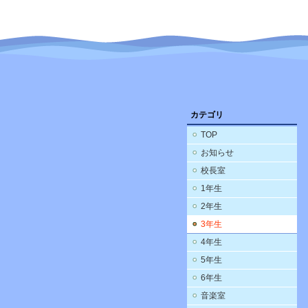
カテゴリ
TOP
お知らせ
校長室
1年生
2年生
3年生
4年生
5年生
6年生
音楽室