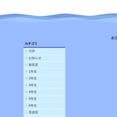
表
カテゴリ
TOP
お知らせ
校長室
1年生
2年生
3年生
4年生
5年生
6年生
音楽室