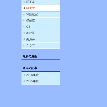
図工室
給食室
算数教室
保健室
CS
副校長
委員会
クラブ
最新の更新
過去の記事
2026年度
2025年度