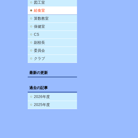
図工室
給食室
算数教室
保健室
CS
副校長
委員会
クラブ
最新の更新
過去の記事
2026年度
2025年度