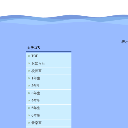
表
カテゴリ
TOP
お知らせ
校長室
1年生
2年生
3年生
4年生
5年生
6年生
音楽室