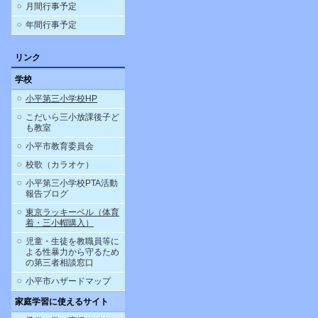
月間行事予定
年間行事予定
リンク
学校
小平第三小学校HP
こだいら三小放課後子ど
も教室
小平市教育委員会
校歌（カラオケ）
小平第三小学校PTA活動
報告ブログ
東京ラッキーベル（体育
着・三小帽購入）
児童・生徒を教職員等に
よる性暴力から守るため
の第三者相談窓口
小平市ハザードマップ
家庭学習に使えるサイト