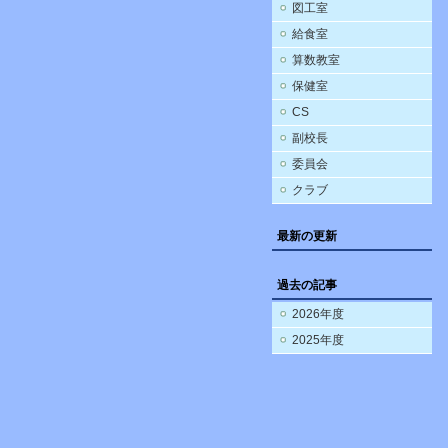
図工室
給食室
算数教室
保健室
CS
副校長
委員会
クラブ
最新の更新
過去の記事
2026年度
2025年度