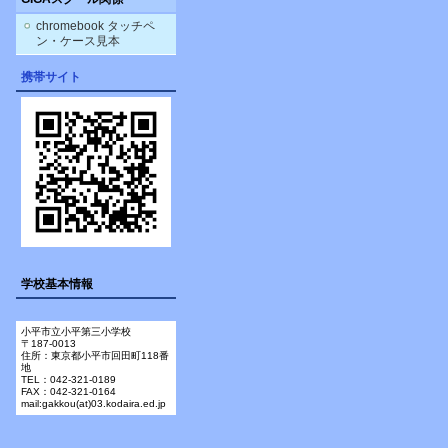
chromebook タッチペ
ン・ケース見本
携帯サイト
学校基本情報
小平市立小平第三小学校
〒187-0013
住所：東京都小平市回田町118番
地
TEL：042-321-0189
FAX：042-321-0164
mail:gakkou(at)03.kodaira.ed.jp