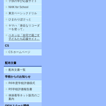
子供の学び応援サイト
NHK for School
東京ベーシックドリル
ひまわりぽけっと
ヤマハ「身近なリコーダ
ーを使って」
ベネッセ「自宅で過ごす
子どもたち応援サイト」
CS
CS ホームページ
配布文書
配布文書一覧
学校からのお知らせ
R6年度学校評価様式
R5学校評価報告書
体操着等ネット販売のご
案内
GIGAスクール関係