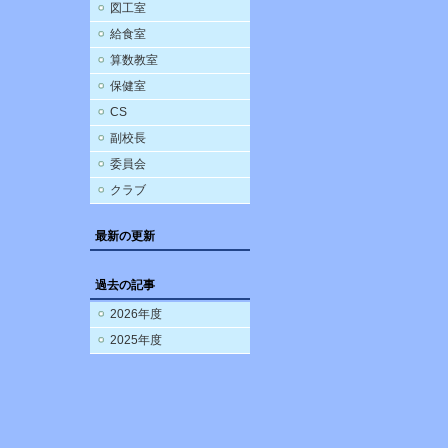
図工室
給食室
算数教室
保健室
CS
副校長
委員会
クラブ
最新の更新
過去の記事
2026年度
2025年度