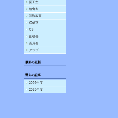
図工室
給食室
算数教室
保健室
CS
副校長
委員会
クラブ
最新の更新
過去の記事
2026年度
2025年度