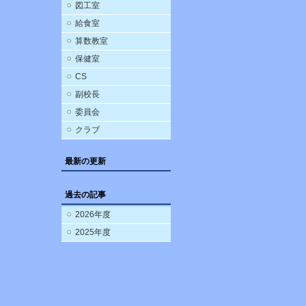
図工室
給食室
算数教室
保健室
CS
副校長
委員会
クラブ
最新の更新
過去の記事
2026年度
2025年度