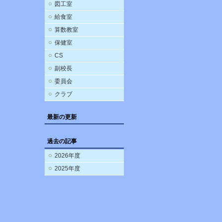
図工室
給食室
算数教室
保健室
CS
副校長
委員会
クラブ
最新の更新
過去の記事
2026年度
2025年度