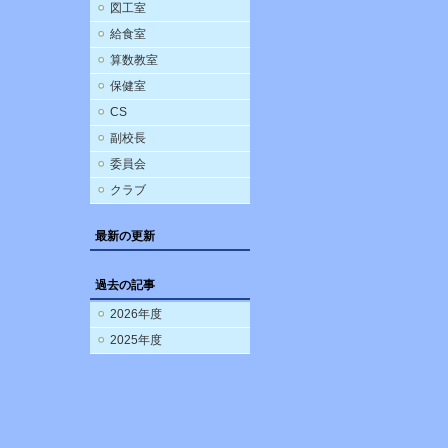
図工室
給食室
算数教室
保健室
CS
副校長
委員会
クラブ
最新の更新
過去の記事
2026年度
2025年度