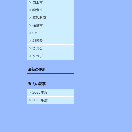
図工室
給食室
算数教室
保健室
CS
副校長
委員会
クラブ
最新の更新
過去の記事
2026年度
2025年度