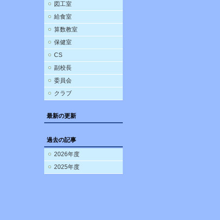
図工室
給食室
算数教室
保健室
CS
副校長
委員会
クラブ
最新の更新
過去の記事
2026年度
2025年度