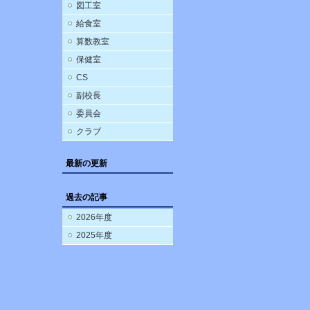
図工室
給食室
算数教室
保健室
CS
副校長
委員会
クラブ
最新の更新
過去の記事
2026年度
2025年度