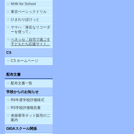
NHK for School
東京ベーシックドリル
ひまわりぽけっと
ヤマハ「身近なリコーダ
ーを使って」
ベネッセ「自宅で過ごす
子どもたち応援サイト」
CS
CS ホームページ
配布文書
配布文書一覧
学校からのお知らせ
R6年度学校評価様式
R5学校評価報告書
体操着等ネット販売のご
案内
GIGAスクール関係