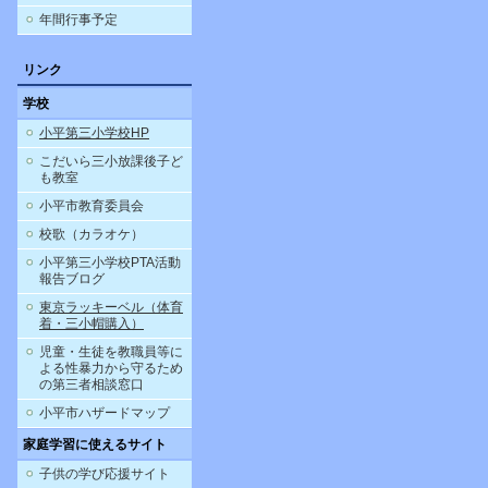
年間行事予定
リンク
学校
小平第三小学校HP
こだいら三小放課後子ど
も教室
小平市教育委員会
校歌（カラオケ）
小平第三小学校PTA活動
報告ブログ
東京ラッキーベル（体育
着・三小帽購入）
児童・生徒を教職員等に
よる性暴力から守るため
の第三者相談窓口
小平市ハザードマップ
家庭学習に使えるサイト
子供の学び応援サイト