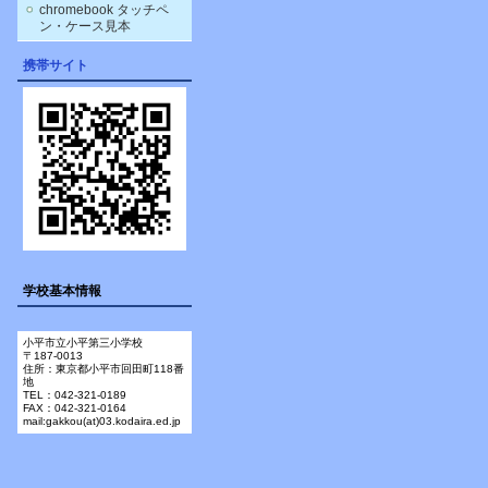
chromebook タッチペ
ン・ケース見本
携帯サイト
学校基本情報
小平市立小平第三小学校
〒187-0013
住所：東京都小平市回田町118番
地
TEL：042-321-0189
FAX：042-321-0164
mail:gakkou(at)03.kodaira.ed.jp