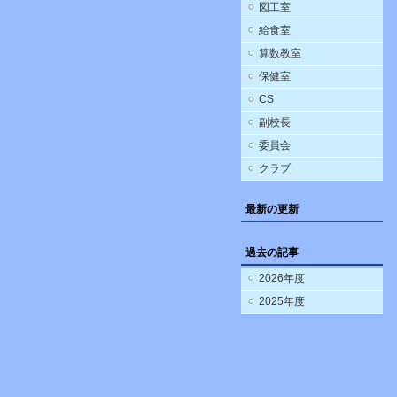
図工室
給食室
算数教室
保健室
CS
副校長
委員会
クラブ
最新の更新
過去の記事
2026年度
2025年度