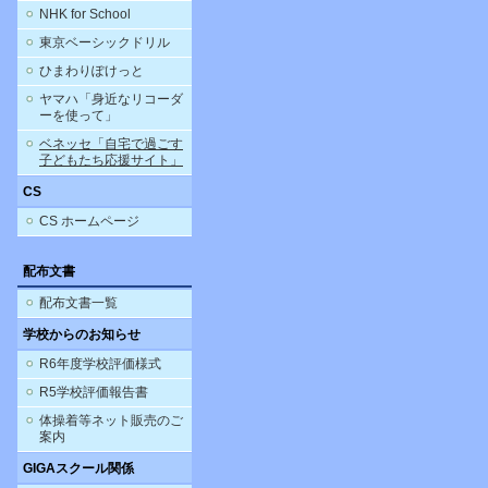
NHK for School
東京ベーシックドリル
ひまわりぽけっと
ヤマハ「身近なリコーダ
ーを使って」
ベネッセ「自宅で過ごす
子どもたち応援サイト」
CS
CS ホームページ
配布文書
配布文書一覧
学校からのお知らせ
R6年度学校評価様式
R5学校評価報告書
体操着等ネット販売のご
案内
GIGAスクール関係