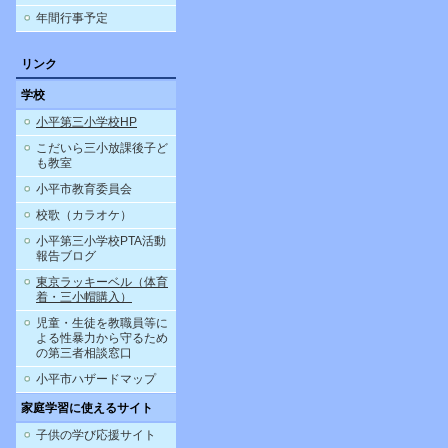
年間行事予定
リンク
学校
小平第三小学校HP
こだいら三小放課後子ど
も教室
小平市教育委員会
校歌（カラオケ）
小平第三小学校PTA活動
報告ブログ
東京ラッキーベル（体育
着・三小帽購入）
児童・生徒を教職員等に
よる性暴力から守るため
の第三者相談窓口
小平市ハザードマップ
家庭学習に使えるサイト
子供の学び応援サイト