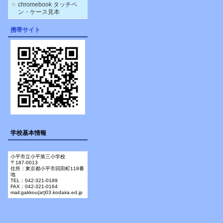
chromebook タッチペ
ン・ケース見本
携帯サイト
学校基本情報
小平市立小平第三小学校
〒187-0013
住所：東京都小平市回田町118番
地
TEL：042-321-0189
FAX：042-321-0164
mail:gakkou(at)03.kodaira.ed.jp