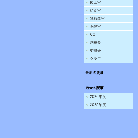
図工室
給食室
算数教室
保健室
CS
副校長
委員会
クラブ
最新の更新
過去の記事
2026年度
2025年度