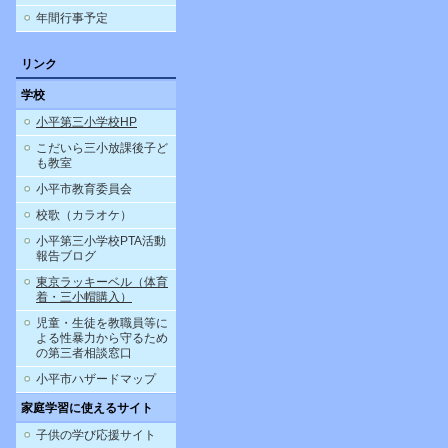
年間行事予定
リンク
学校
小平第三小学校HP
こだいら三小放課後子ど
も教室
小平市教育委員会
校歌（カラオケ）
小平第三小学校PTA活動
報告ブログ
東京ラッキーベル（体育
着・三小帽購入）
児童・生徒を教職員等に
よる性暴力から守るため
の第三者相談窓口
小平市ハザードマップ
家庭学習に使えるサイト
子供の学び応援サイト