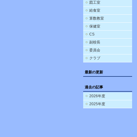
図工室
給食室
算数教室
保健室
CS
副校長
委員会
クラブ
最新の更新
過去の記事
2026年度
2025年度