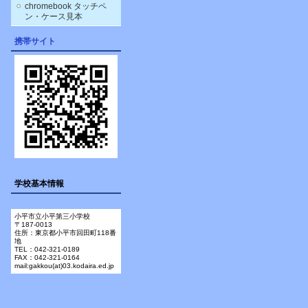
chromebook タッチペ
ン・ケース見本
携帯サイト
学校基本情報
小平市立小平第三小学校
〒187-0013
住所：東京都小平市回田町118番
地
TEL：042-321-0189
FAX：042-321-0164
mail:gakkou(at)03.kodaira.ed.jp