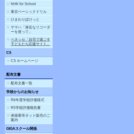
NHK for School
東京ベーシックドリル
ひまわりぽけっと
ヤマハ「身近なリコーダ
ーを使って」
ベネッセ「自宅で過ごす
子どもたち応援サイト」
CS
CS ホームページ
配布文書
配布文書一覧
学校からのお知らせ
R6年度学校評価様式
R5学校評価報告書
体操着等ネット販売のご
案内
GIGAスクール関係