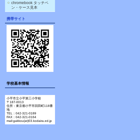
chromebook タッチペ
ン・ケース見本
携帯サイト
学校基本情報
小平市立小平第三小学校
〒187-0013
住所：東京都小平市回田町118番
地
TEL：042-321-0189
FAX：042-321-0164
mail:gakkou(at)03.kodaira.ed.jp