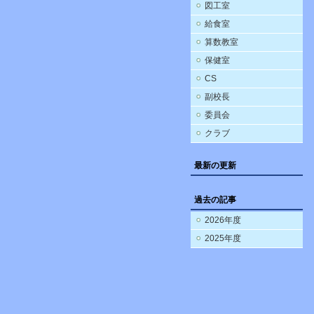
図工室
給食室
算数教室
保健室
CS
副校長
委員会
クラブ
最新の更新
過去の記事
2026年度
2025年度