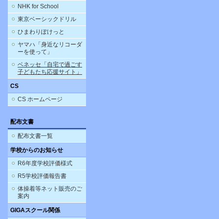
NHK for School
東京ベーシックドリル
ひまわりぽけっと
ヤマハ「身近なリコーダ
ーを使って」
ベネッセ「自宅で過ごす
子どもたち応援サイト」
CS
CS ホームページ
配布文書
配布文書一覧
学校からのお知らせ
R6年度学校評価様式
R5学校評価報告書
体操着等ネット販売のご
案内
GIGAスクール関係