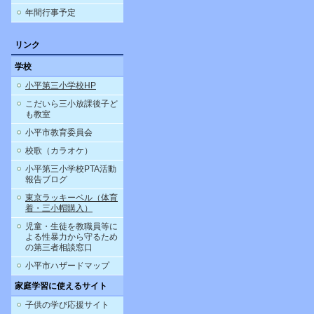
年間行事予定
リンク
学校
小平第三小学校HP
こだいら三小放課後子ど
も教室
小平市教育委員会
校歌（カラオケ）
小平第三小学校PTA活動
報告ブログ
東京ラッキーベル（体育
着・三小帽購入）
児童・生徒を教職員等に
よる性暴力から守るため
の第三者相談窓口
小平市ハザードマップ
家庭学習に使えるサイト
子供の学び応援サイト