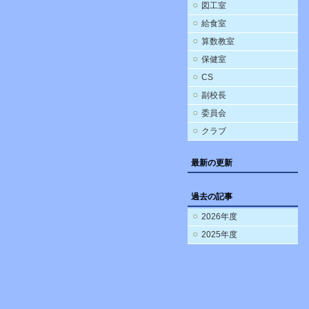
図工室
給食室
算数教室
保健室
CS
副校長
委員会
クラブ
最新の更新
過去の記事
2026年度
2025年度