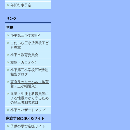
年間行事予定
リンク
学校
小平第三小学校HP
こだいら三小放課後子ど
も教室
小平市教育委員会
校歌（カラオケ）
小平第三小学校PTA活動
報告ブログ
東京ラッキーベル（体育
着・三小帽購入）
児童・生徒を教職員等に
よる性暴力から守るため
の第三者相談窓口
小平市ハザードマップ
家庭学習に使えるサイト
子供の学び応援サイト