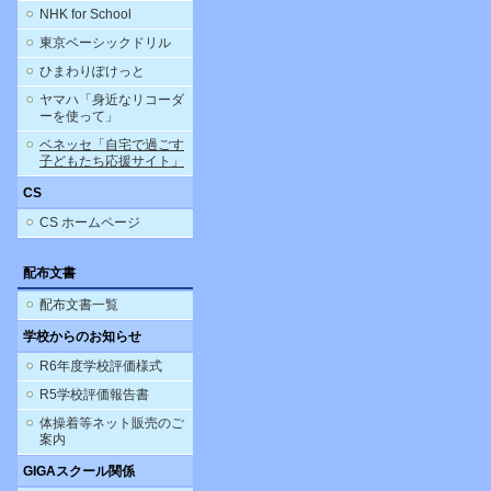
NHK for School
東京ベーシックドリル
ひまわりぽけっと
ヤマハ「身近なリコーダ
ーを使って」
ベネッセ「自宅で過ごす
子どもたち応援サイト」
CS
CS ホームページ
配布文書
配布文書一覧
学校からのお知らせ
R6年度学校評価様式
R5学校評価報告書
体操着等ネット販売のご
案内
GIGAスクール関係