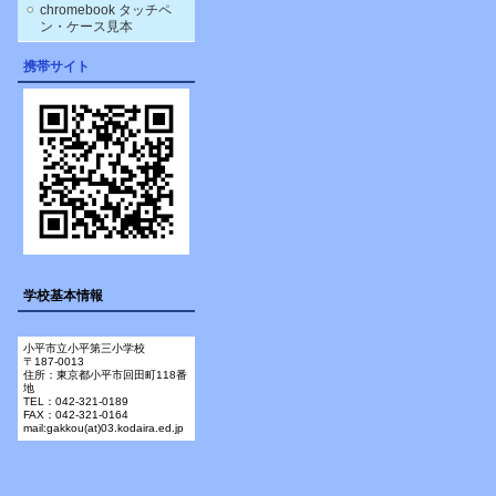
chromebook タッチペ
ン・ケース見本
携帯サイト
学校基本情報
小平市立小平第三小学校
〒187-0013
住所：東京都小平市回田町118番
地
TEL：042-321-0189
FAX：042-321-0164
mail:gakkou(at)03.kodaira.ed.jp