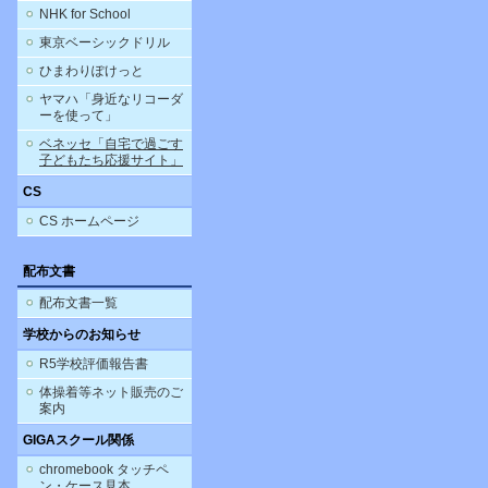
NHK for School
東京ベーシックドリル
ひまわりぽけっと
ヤマハ「身近なリコーダ
ーを使って」
ベネッセ「自宅で過ごす
子どもたち応援サイト」
CS
CS ホームページ
配布文書
配布文書一覧
学校からのお知らせ
R5学校評価報告書
体操着等ネット販売のご
案内
GIGAスクール関係
chromebook タッチペ
ン・ケース見本