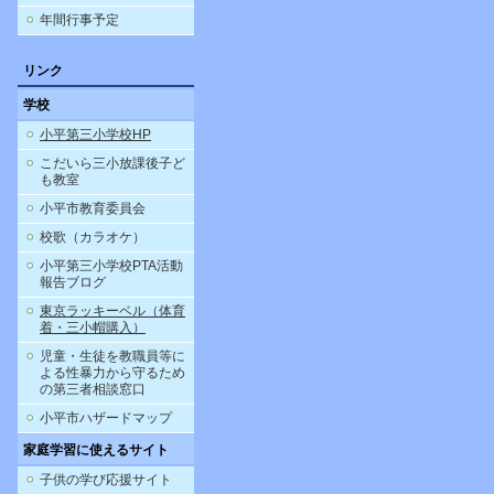
年間行事予定
リンク
学校
小平第三小学校HP
こだいら三小放課後子ど
も教室
小平市教育委員会
校歌（カラオケ）
小平第三小学校PTA活動
報告ブログ
東京ラッキーベル（体育
着・三小帽購入）
児童・生徒を教職員等に
よる性暴力から守るため
の第三者相談窓口
小平市ハザードマップ
家庭学習に使えるサイト
子供の学び応援サイト