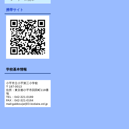
携帯サイト
学校基本情報
小平市立小平第三小学校
〒187-0013
住所：東京都小平市回田町118番
地
TEL：042-321-0189
FAX：042-321-0164
mail:gakkou(at)03.kodaira.ed.jp