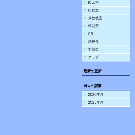
図工室
給食室
算数教室
保健室
CS
副校長
委員会
クラブ
最新の更新
過去の記事
2026年度
2025年度