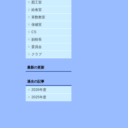
図工室
給食室
算数教室
保健室
CS
副校長
委員会
クラブ
最新の更新
過去の記事
2026年度
2025年度