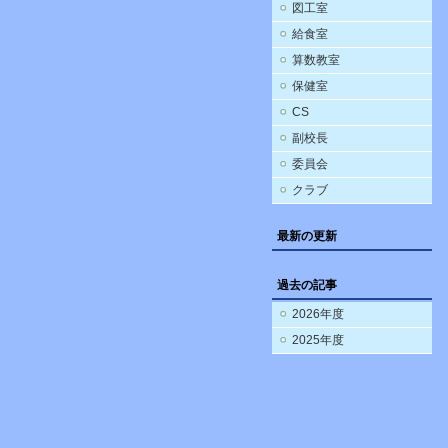
図工室
給食室
算数教室
保健室
CS
副校長
委員会
クラブ
最新の更新
過去の記事
2026年度
2025年度