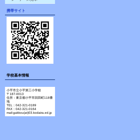
携帯サイト
学校基本情報
小平市立小平第三小学校
〒187-0013
住所：東京都小平市回田町118番
地
TEL：042-321-0189
FAX：042-321-0164
mail:gakkou(at)03.kodaira.ed.jp