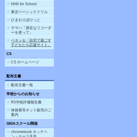
NHK for School
東京ベーシックドリル
ひまわりぽけっと
ヤマハ「身近なリコーダ
ーを使って」
ベネッセ「自宅で過ごす
子どもたち応援サイト」
CS
CS ホームページ
配布文書
配布文書一覧
学校からのお知らせ
R5学校評価報告書
体操着等ネット販売のご
案内
GIGAスクール関係
chromebook タッチペ
ン・ケース見本