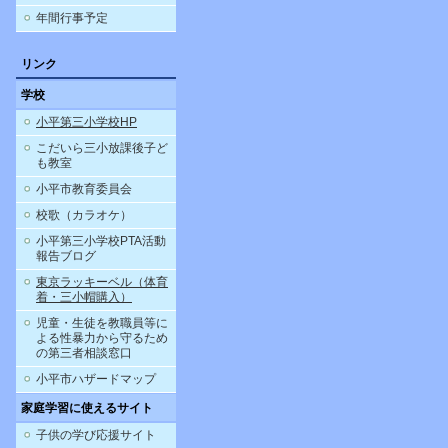
年間行事予定
リンク
学校
小平第三小学校HP
こだいら三小放課後子ど
も教室
小平市教育委員会
校歌（カラオケ）
小平第三小学校PTA活動
報告ブログ
東京ラッキーベル（体育
着・三小帽購入）
児童・生徒を教職員等に
よる性暴力から守るため
の第三者相談窓口
小平市ハザードマップ
家庭学習に使えるサイト
子供の学び応援サイト