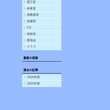
図工室
給食室
算数教室
保健室
CS
副校長
委員会
クラブ
最新の更新
過去の記事
2026年度
2025年度