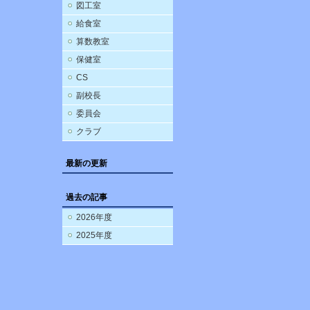
図工室
給食室
算数教室
保健室
CS
副校長
委員会
クラブ
最新の更新
過去の記事
2026年度
2025年度