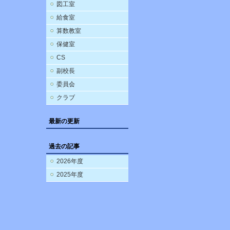
図工室
給食室
算数教室
保健室
CS
副校長
委員会
クラブ
最新の更新
過去の記事
2026年度
2025年度