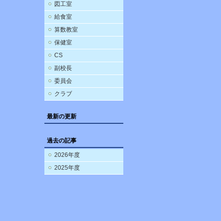
図工室
給食室
算数教室
保健室
CS
副校長
委員会
クラブ
最新の更新
過去の記事
2026年度
2025年度