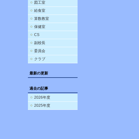
図工室
給食室
算数教室
保健室
CS
副校長
委員会
クラブ
最新の更新
過去の記事
2026年度
2025年度