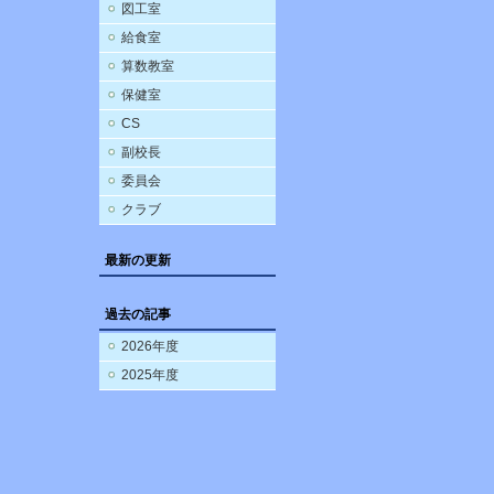
図工室
給食室
算数教室
保健室
CS
副校長
委員会
クラブ
最新の更新
過去の記事
2026年度
2025年度