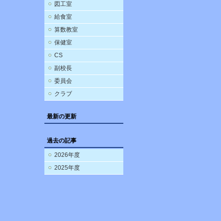
図工室
給食室
算数教室
保健室
CS
副校長
委員会
クラブ
最新の更新
過去の記事
2026年度
2025年度