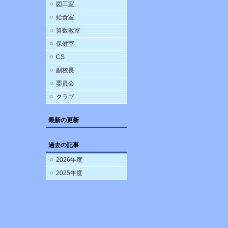
図工室
給食室
算数教室
保健室
CS
副校長
委員会
クラブ
最新の更新
過去の記事
2026年度
2025年度