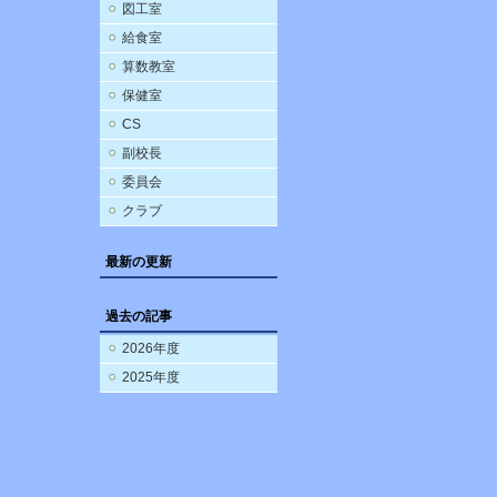
図工室
給食室
算数教室
保健室
CS
副校長
委員会
クラブ
最新の更新
過去の記事
2026年度
2025年度