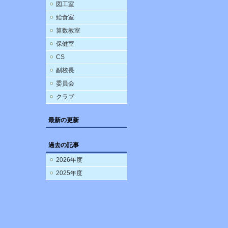
図工室
給食室
算数教室
保健室
CS
副校長
委員会
クラブ
最新の更新
過去の記事
2026年度
2025年度