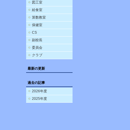
図工室
給食室
算数教室
保健室
CS
副校長
委員会
クラブ
最新の更新
過去の記事
2026年度
2025年度