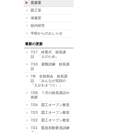
音楽室
図工室
保健室
校内研究
学校からのおしらせ
最新の更新
7/17 終業式 校長講
話 「人のため」
7/10 避難訓練 校長講
話
7/6 全校朝会 校長講
話 「みんなが笑顔の
『えがおまつり』」
7/28 ７月の校長講話や
挨拶
7/24 図工オープン教室
7/23 図工オープン教室
7/22 図工オープン教室
7/21 緊急初動要員訓練