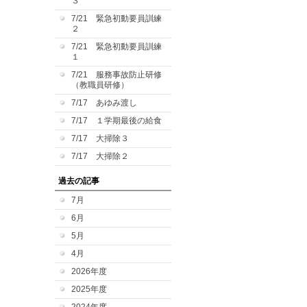
３
7/21 緊急初動要員訓練
２
7/21 緊急初動要員訓練
１
7/21 服務事故防止研修
（教職員研修）
7/17 あゆみ渡し
7/17 １学期最後の給食
7/17 大掃除３
7/17 大掃除２
過去の記事
7月
6月
5月
4月
2026年度
2025年度