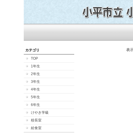
表
カテゴリ
TOP
1年生
2年生
3年生
4年生
5年生
6年生
けやき学級
校長室
給食室