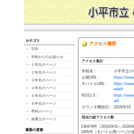
カテゴリ
アクセス履歴
TOP
学校からのお知らせ
アクセス集計
１年生のページ
学校名：
小平市立小
２年生のページ
公開URL：
https://www
３年生のページ
モバイルURL：
https://www
４年生のページ
adai8
RSS2.0：
https://www
５年生のページ
ai8
６年生のページ
カウンタ開始日：
2016/9/15
専科のページ
現在の総アクセス数
栄養士のページ
130479件（2016/9/15～2026
最新の更新
1805件（モバイル用ページ