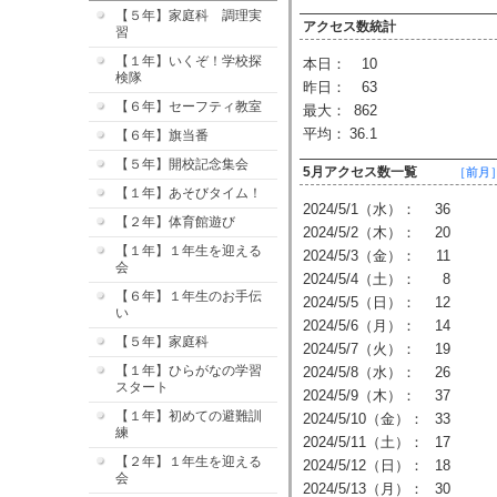
【５年】家庭科 調理実
アクセス数統計
習
【１年】いくぞ！学校探
本日：
10
検隊
昨日：
63
【６年】セーフティ教室
最大：
862
平均：
36.1
【６年】旗当番
【５年】開校記念集会
5月アクセス数一覧
［前月
【１年】あそびタイム！
2024/5/1（水）：
36
【２年】体育館遊び
2024/5/2（木）：
20
【１年】１年生を迎える
2024/5/3（金）：
11
会
2024/5/4（土）：
8
【６年】１年生のお手伝
2024/5/5（日）：
12
い
2024/5/6（月）：
14
【５年】家庭科
2024/5/7（火）：
19
【１年】ひらがなの学習
2024/5/8（水）：
26
スタート
2024/5/9（木）：
37
【１年】初めての避難訓
2024/5/10（金）：
33
練
2024/5/11（土）：
17
【２年】１年生を迎える
2024/5/12（日）：
18
会
2024/5/13（月）：
30