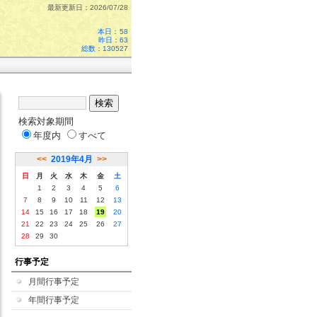
最新更新日：2026/07/28
本日：
58
昨日：63
総数：130527
検索対象期間
年度内
すべて
<<
2019年4月
>>
日
月
火
水
木
金
土
1
2
3
4
5
6
7
8
9
10
11
12
13
14
15
16
17
18
19
20
21
22
23
24
25
26
27
28
29
30
行事予定
月間行事予定
年間行事予定