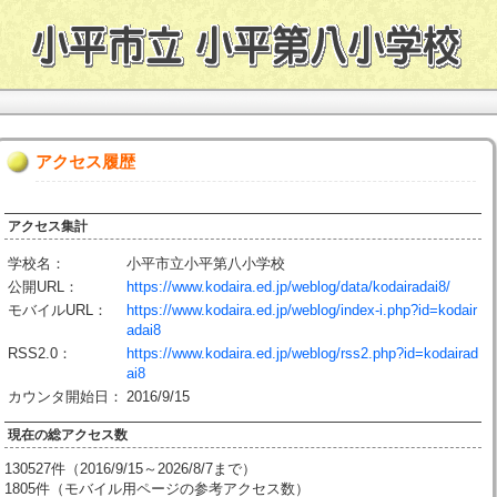
アクセス履歴
アクセス集計
学校名：
小平市立小平第八小学校
公開URL：
https://www.kodaira.ed.jp/weblog/data/kodairadai8/
モバイルURL：
https://www.kodaira.ed.jp/weblog/index-i.php?id=kodair
adai8
RSS2.0：
https://www.kodaira.ed.jp/weblog/rss2.php?id=kodairad
ai8
カウンタ開始日：
2016/9/15
現在の総アクセス数
130527件（2016/9/15～2026/8/7まで）
1805件（モバイル用ページの参考アクセス数）