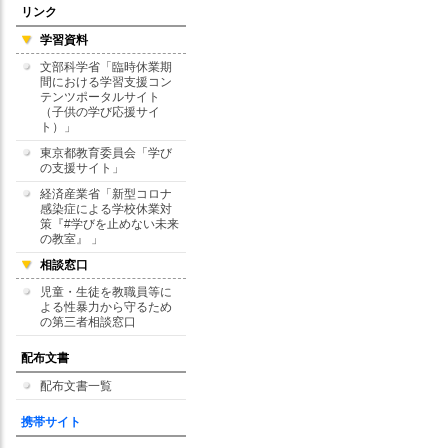
リンク
学習資料
文部科学省「臨時休業期
間における学習支援コン
テンツポータルサイト
（子供の学び応援サイ
ト）」
東京都教育委員会「学び
の支援サイト」
経済産業省「新型コロナ
感染症による学校休業対
策『#学びを止めない未来
の教室』 」
相談窓口
児童・生徒を教職員等に
よる性暴力から守るため
の第三者相談窓口
配布文書
配布文書一覧
携帯サイト