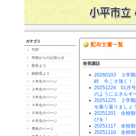
カテゴリ
配布文書一覧
TOP
学校からのお知らせ
校長講話
校長より
副校長より
20260103 ３
絆 今こそ強く！
１年生のページ
20251224 0
２年生のページ
のようにエネルギ
３年生のページ
20251225 
４年生のページ
を振り返りましょ
20251201 
５年生のページ
びを！
６年生のページ
20251117 全
専科のページ
20251110 