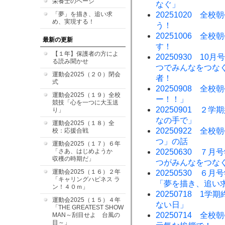
栄養士のページ
なぐ」
「夢」を描き、追い求
20251020 
め、実現する！
う！
20251006 
最新の更新
す！
【１年】保護者の方によ
20250930 1
る読み聞かせ
つでみんなをつな
運動会2025（２０）閉会
者！
式
20250908 全
運動会2025（１９）全校
ー！！」
競技「心を一つに大玉送
20250901 
り」
なの手で」
運動会2025（１８）全
20250922 
校：応援合戦
つ」の話
運動会2025（１７）６年
「さあ、はじめようか
20250630 
収穫の時期だ」
つがみんなをつな
運動会2025（１６）２年
20250530 
「キャリングハピネス ラ
「夢を描き、追い
ン！４０ｍ」
20250718 1
運動会2025（１５）４年
ない日」
「THE GREATEST SHOW
20250714 全
MAN～刮目せよ 台風の
目～」