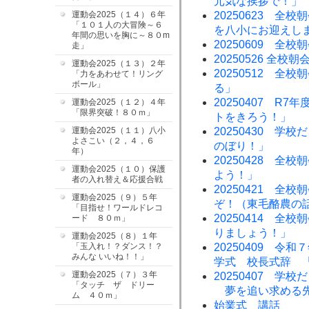
元気な挨拶で！」
運動会2025（１４）６年
20250623 全
「１０１人の大冒険～６
を八小にお迎えし
年間の思いを胸に～８０m
20250609 
走」
20250526 全
運動会2025（１３）２年
20250512 
「力をあわせて！リング
ボール」
る」
20250407 R
運動会2025（１２）４年
「限界突破！８０ｍ」
トをきろう！」
運動会2025（１１）八小
20250430 学
よさこい（２，４，６
のぼり！」
年）
20250428 
運動会2025（１０）保護
よう！」
者の入れ替え＆応援合戦
20250421 
運動会2025（９）５年
ぞ！（東毛酪農の
「目指せ！ワールドレコ
20250414 全
ード ８０ｍ」
りましょう！」
運動会2025（８）１年
「玉入れ！？ダンス！？
20250409 
みんな いいね！！」
学式 校長式辞 
運動会2025（７）３年
20250407 学
「タッチ ザ ドリー
夢を追い求める
ム ４０ｍ」
始業式 講話