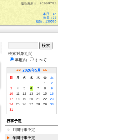
最新更新日：2026/07/28
本日：
45
昨日：76
総数：130590
検索対象期間
年度内
すべて
<<
2026年5月
>>
日
月
火
水
木
金
土
1
2
3
4
5
6
7
8
9
10
11
12
13
14
15
16
17
18
19
20
21
22
23
24
25
26
27
28
29
30
31
行事予定
月間行事予定
年間行事予定