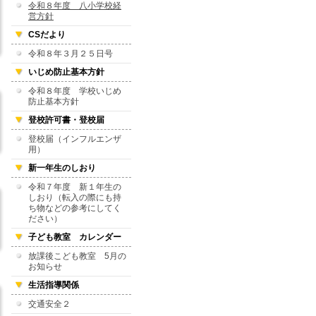
令和８年度 八小学校経
営方針
CSだより
令和８年３月２５日号
いじめ防止基本方針
令和８年度 学校いじめ
防止基本方針
登校許可書・登校届
登校届（インフルエンザ
用）
新一年生のしおり
令和７年度 新１年生の
しおり（転入の際にも持
ち物などの参考にしてく
ださい）
子ども教室 カレンダー
放課後こども教室 5月の
お知らせ
生活指導関係
交通安全２