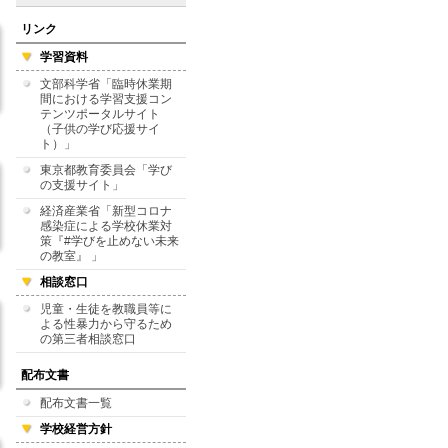
リンク
学習資料
文部科学省「臨時休業期
間における学習支援コン
テンツポータルサイト
（子供の学び応援サイ
ト）」
東京都教育委員会「学び
の支援サイト」
経済産業省「新型コロナ
感染症による学校休業対
策『#学びを止めない未来
の教室』 」
相談窓口
児童・生徒を教職員等に
よる性暴力から守るため
の第三者相談窓口
配布文書
配布文書一覧
学校経営方針