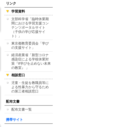
リンク
学習資料
文部科学省「臨時休業期
間における学習支援コン
テンツポータルサイト
（子供の学び応援サイ
ト）」
東京都教育委員会「学び
の支援サイト」
経済産業省「新型コロナ
感染症による学校休業対
策『#学びを止めない未来
の教室』 」
相談窓口
児童・生徒を教職員等に
よる性暴力から守るため
の第三者相談窓口
配布文書
配布文書一覧
携帯サイト