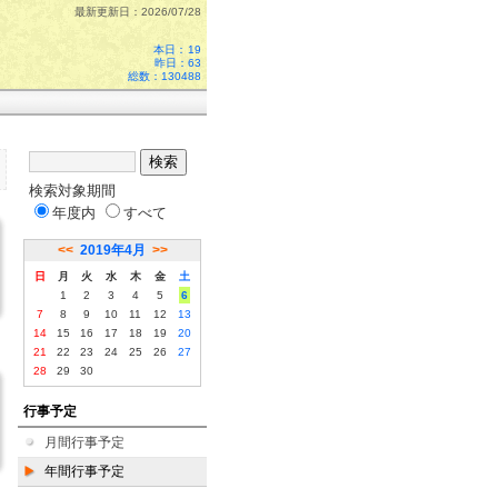
最新更新日：2026/07/28
本日：
19
昨日：63
総数：130488
検索対象期間
年度内
すべて
<<
2019年4月
>>
日
月
火
水
木
金
土
1
2
3
4
5
6
7
8
9
10
11
12
13
14
15
16
17
18
19
20
21
22
23
24
25
26
27
28
29
30
行事予定
月間行事予定
年間行事予定