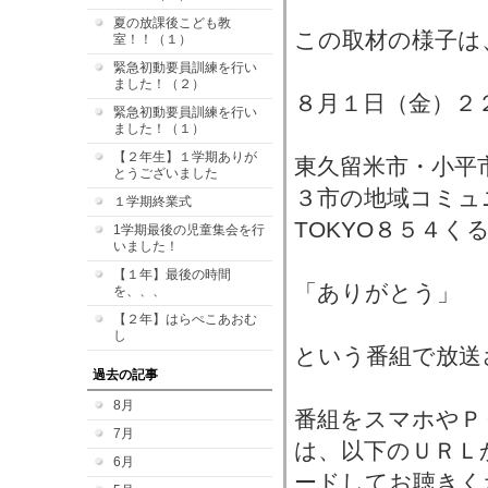
夏の放課後こども教
この取材の様子は
室！！（１）
緊急初動要員訓練を行い
ました！（２）
８月１日（金）２
緊急初動要員訓練を行い
ました！（１）
【２年生】１学期ありが
東久留米市・小平
とうございました
３市の地域コミュ
１学期終業式
TOKYO８５４くる
1学期最後の児童集会を行
いました！
【１年】最後の時間
「ありがとう」
を、、、
【２年】はらぺこあおむ
し
という番組で放送
過去の記事
8月
番組をスマホやＰ
7月
は、以下のＵＲＬ
6月
ードしてお聴きく