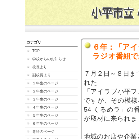
カテゴリ
６年：「アイ
TOP
ラジオ番組で
学校からのお知らせ
校長より
７月２日～８日ま
副校長より
れた
１年生のページ
「アイラブ小平フ
２年生のページ
ですが、その模様を
３年生のページ
４年生のページ
54 くるめラ」
５年生のページ
が取材に来られま
６年生のページ
専科のページ
地域のお店や企業