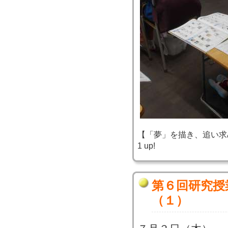
【「夢」を描き、追い求め、実
1 up!
第６回研究授
（１）