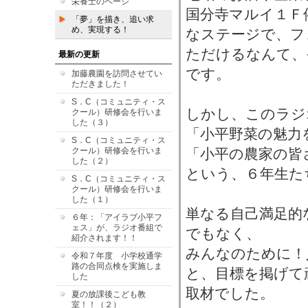
栄養士のページ
国分寺マルイ１Ｆ
「夢」を描き、追い求
め、実現する！
なステージで、フ
ただけるなんて、
最新の更新
です。
加藤農園を訪問させてい
ただきました！
S．C（コミュニティ・ス
しかし、このラジ
クール）研修会を行いま
した（３）
「小平野菜の魅力
S．C（コミュニティ・ス
クール）研修会を行いま
「小平の農家の皆
した（２）
という、６年生た
S．C（コミュニティ・ス
クール）研修会を行いま
した（１）
単なる自己満足的
６年：「アイラブ小平フ
ェス」が、ラジオ番組で
でもなく、
紹介されます！！
みんなのために！
令和７年度 小学校通学
路の合同点検を実施しま
と、目標を掲げて
した
取材でした。
夏の放課後こども教
室！！（２）