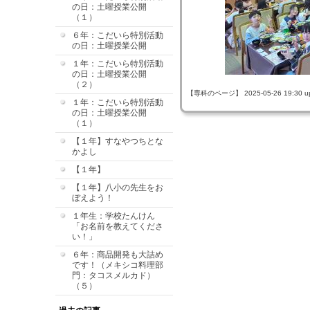
の日：土曜授業公開
（１）
６年：こだいら特別活動
の日：土曜授業公開
１年：こだいら特別活動
の日：土曜授業公開
（２）
【専科のページ】 2025-05-26 19:30 u
１年：こだいら特別活動
の日：土曜授業公開
（１）
【１年】すなやつちとな
かよし
【１年】
【１年】八小の先生をお
ぼえよう！
１年生：学校たんけん
「お名前を教えてくださ
い！」
６年：商品開発も大詰め
です！（メキシコ料理部
門：タコスメルカド）
（５）