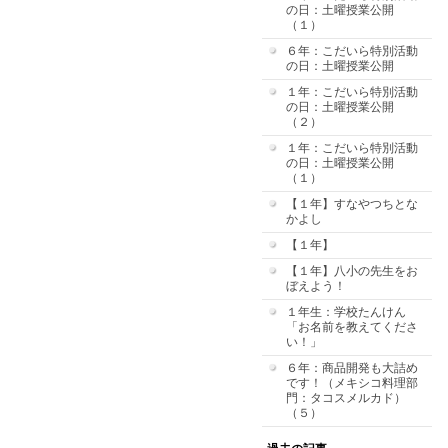
の日：土曜授業公開
（１）
６年：こだいら特別活動
の日：土曜授業公開
１年：こだいら特別活動
の日：土曜授業公開
（２）
１年：こだいら特別活動
の日：土曜授業公開
（１）
【１年】すなやつちとな
かよし
【１年】
【１年】八小の先生をお
ぼえよう！
１年生：学校たんけん
「お名前を教えてくださ
い！」
６年：商品開発も大詰め
です！（メキシコ料理部
門：タコスメルカド）
（５）