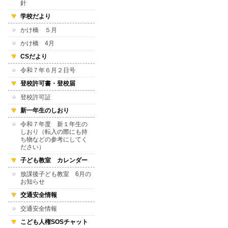
針
学校だより
かけ橋 ５月
かけ橋 4月
CSだより
令和７年６月２日号
登校許可書・登校届
登校許可証
新一年生のしおり
令和７年度 新１年生の
しおり（転入の際にも持
ち物などの参考にしてく
ださい）
子ども教室 カレンダー
放課後子ども教室 6月の
お知らせ
交通安全情報
交通安全情報
こども人権SOSチャット