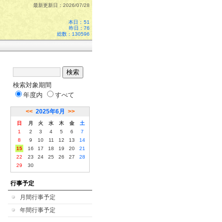
最新更新日：2026/07/28
本日：
51
昨日：76
総数：130596
検索対象期間
年度内
すべて
<<
2025年6月
>>
日
月
火
水
木
金
土
1
2
3
4
5
6
7
8
9
10
11
12
13
14
15
16
17
18
19
20
21
22
23
24
25
26
27
28
29
30
行事予定
月間行事予定
年間行事予定