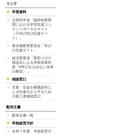
リンク
学習資料
文部科学省「臨時休業期
間における学習支援コン
テンツポータルサイト
（子供の学び応援サイ
ト）」
東京都教育委員会「学び
の支援サイト」
経済産業省「新型コロナ
感染症による学校休業対
策『#学びを止めない未来
の教室』 」
相談窓口
児童・生徒を教職員等に
よる性暴力から守るため
の第三者相談窓口
配布文書
配布文書一覧
学校経営方針
令和７年度 学校経営方